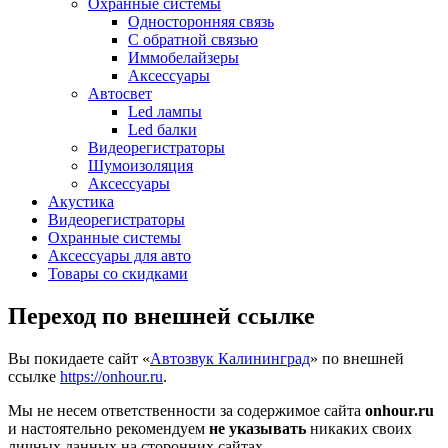
Охранные системы
Односторонняя связь
С обратной связью
Иммобелайзеры
Аксессуары
Автосвет
Led лампы
Led балки
Видеорегистраторы
Шумоизоляция
Аксессуары
Акустика
Видеорегистраторы
Охранные системы
Аксессуары для авто
Товары со скидками
Переход по внешней ссылке
Вы покидаете сайт «
Автозвук Калининград
» по внешней
ссылке
https://onhour.ru
.
Мы не несем ответственности за содержимое сайта
onhour.ru
и настоятельно рекомендуем
не указывать
никаких своих
личных данных на сторонних сайтах.