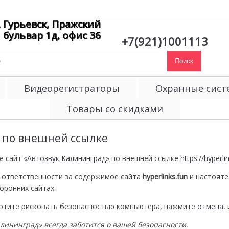
. Гурьевск, Пражский
бульвар 1д, офис 36
+7(921)1001113
Поиск
Видеорегистраторы
Охранные сис
Товары со скидками
 по внешней ссылке
е сайт «
Автозвук Калининград
» по внешней ссылке
https://hyperli
 ответственности за содержимое сайта
hyperlinks.fun
и настоят
оронних сайтах.
хотите рисковать безопасностью компьютера, нажмите
отмена
,
алининград» всегда заботится о вашей безопасности.