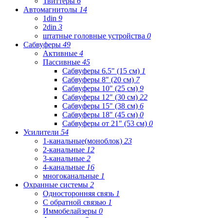
Твиттеры
6
Автомагнитолы
14
1din
9
2din
3
штатные головные устройства
0
Сабвуферы
49
Активные
4
Пассивные
45
Сабвуферы 6.5" (15 см)
1
Сабвуферы 8" (20 см)
7
Сабвуферы 10" (25 см)
9
Сабвуферы 12" (30 см)
22
Сабвуферы 15" (38 см)
6
Сабвуферы 18" (45 см)
0
Сабвуферы от 21" (53 см)
0
Усилители
54
1-канальные(моноблок)
23
2-канальные
12
3-канальные
2
4-канальные
16
многоканальные
1
Охранные системы
2
Односторонняя связь
1
С обратной связью
1
Иммобелайзеры
0