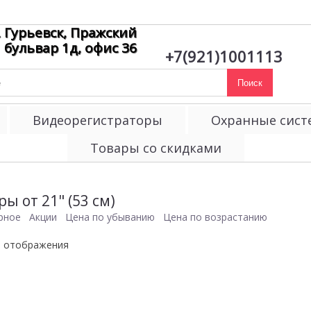
. Гурьевск, Пражский
бульвар 1д, офис 36
+7(921)1001113
Поиск
Видеорегистраторы
Охранные сис
Товары со скидками
ы от 21" (53 см)
рное
Акции
Цена по убыванию
Цена по возрастанию
я отображения