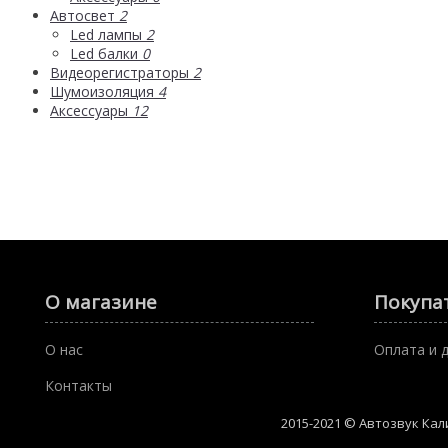
Автосвет
2
Led лампы
2
Led балки
0
Видеорегистраторы
2
Шумоизоляция
4
Аксессуары
12
О магазине
Покупа
О нас
Оплата и 
Контакты
2015-2021 © Автозвук Ка