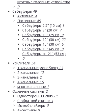
штатные головные устройства
0
Сабвуферы
49
Активные
4
Пассивные
45
Сабвуферы 6.5" (15 см)
1
Сабвуферы 8" (20 см)
7
Сабвуферы 10" (25 см)
9
Сабвуферы 12" (30 см)
22
Сабвуферы 15" (38 см)
6
Сабвуферы 18" (45 см)
0
Сабвуферы от 21" (53 см)
0
Усилители
54
1-канальные(моноблок)
23
2-канальные
12
3-канальные
2
4-канальные
16
многоканальные
1
Охранные системы
2
Односторонняя связь
1
С обратной связью
1
Иммобелайзеры
0
Аксессуары
0