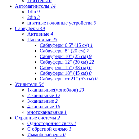
Твиттеры
6
Автомагнитолы
14
1din
9
2din
3
штатные головные устройства
0
Сабвуферы
49
Активные
4
Пассивные
45
Сабвуферы 6.5" (15 см)
1
Сабвуферы 8" (20 см)
7
Сабвуферы 10" (25 см)
9
Сабвуферы 12" (30 см)
22
Сабвуферы 15" (38 см)
6
Сабвуферы 18" (45 см)
0
Сабвуферы от 21" (53 см)
0
Усилители
54
1-канальные(моноблок)
23
2-канальные
12
3-канальные
2
4-канальные
16
многоканальные
1
Охранные системы
2
Односторонняя связь
1
С обратной связью
1
Иммобелайзеры
0