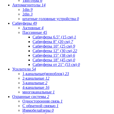
Твиттеры
6
Автомагнитолы
14
1din
9
2din
3
штатные головные устройства
0
Сабвуферы
49
Активные
4
Пассивные
45
Сабвуферы 6.5" (15 см)
1
Сабвуферы 8" (20 см)
7
Сабвуферы 10" (25 см)
9
Сабвуферы 12" (30 см)
22
Сабвуферы 15" (38 см)
6
Сабвуферы 18" (45 см)
0
Сабвуферы от 21" (53 см)
0
Усилители
54
1-канальные(моноблок)
23
2-канальные
12
3-канальные
2
4-канальные
16
многоканальные
1
Охранные системы
2
Односторонняя связь
1
С обратной связью
1
Иммобелайзеры
0