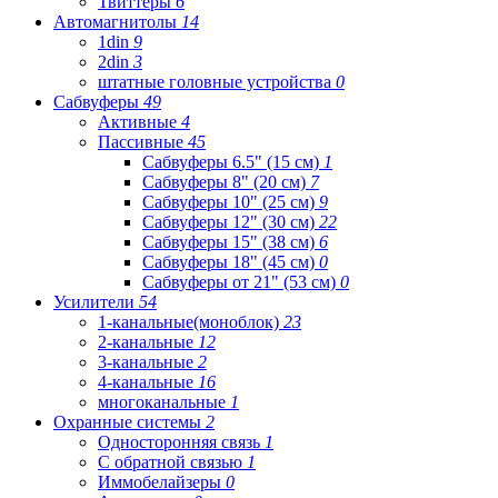
Твиттеры
6
Автомагнитолы
14
1din
9
2din
3
штатные головные устройства
0
Сабвуферы
49
Активные
4
Пассивные
45
Сабвуферы 6.5" (15 см)
1
Сабвуферы 8" (20 см)
7
Сабвуферы 10" (25 см)
9
Сабвуферы 12" (30 см)
22
Сабвуферы 15" (38 см)
6
Сабвуферы 18" (45 см)
0
Сабвуферы от 21" (53 см)
0
Усилители
54
1-канальные(моноблок)
23
2-канальные
12
3-канальные
2
4-канальные
16
многоканальные
1
Охранные системы
2
Односторонняя связь
1
С обратной связью
1
Иммобелайзеры
0