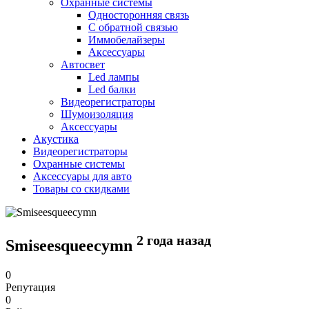
Охранные системы
Односторонняя связь
С обратной связью
Иммобелайзеры
Аксессуары
Автосвет
Led лампы
Led балки
Видеорегистраторы
Шумоизоляция
Аксессуары
Акустика
Видеорегистраторы
Охранные системы
Аксессуары для авто
Товары со скидками
2 года назад
Smiseesqueecymn
0
Репутация
0