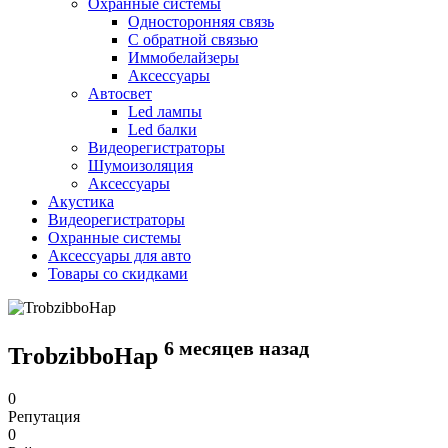
Охранные системы
Односторонняя связь
С обратной связью
Иммобелайзеры
Аксессуары
Автосвет
Led лампы
Led балки
Видеорегистраторы
Шумоизоляция
Аксессуары
Акустика
Видеорегистраторы
Охранные системы
Аксессуары для авто
Товары со скидками
6 месяцев назад
TrobzibboHap
0
Репутация
0