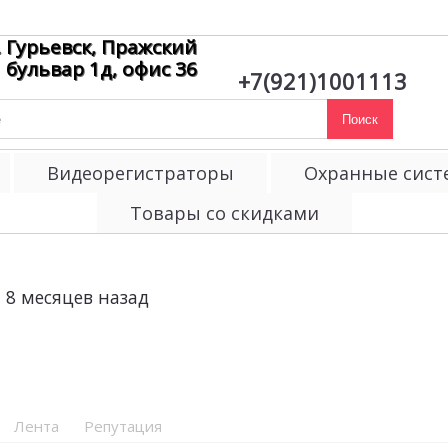
. Гурьевск, Пражский
бульвар 1д, офис 36
+7(921)1001113
Поиск
Видеорегистраторы
Охранные сис
Товары со скидками
8 месяцев назад
t
Лента
Репутация