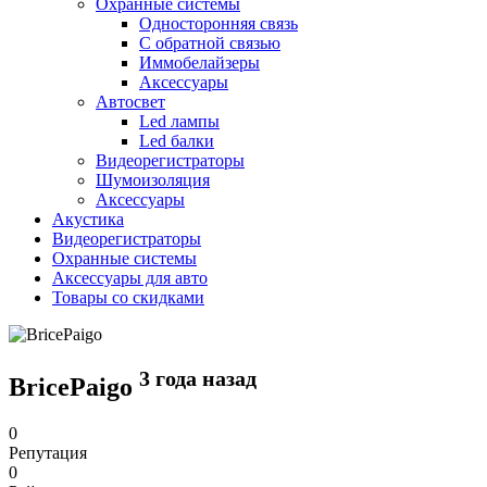
Охранные системы
Односторонняя связь
С обратной связью
Иммобелайзеры
Аксессуары
Автосвет
Led лампы
Led балки
Видеорегистраторы
Шумоизоляция
Аксессуары
Акустика
Видеорегистраторы
Охранные системы
Аксессуары для авто
Товары со скидками
3 года назад
BricePaigo
0
Репутация
0