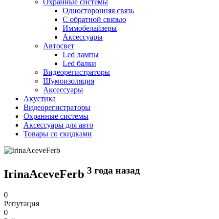
Охранные системы
Односторонняя связь
С обратной связью
Иммобелайзеры
Аксессуары
Автосвет
Led лампы
Led балки
Видеорегистраторы
Шумоизоляция
Аксессуары
Акустика
Видеорегистраторы
Охранные системы
Аксессуары для авто
Товары со скидками
3 года назад
IrinaAceveFerb
0
Репутация
0