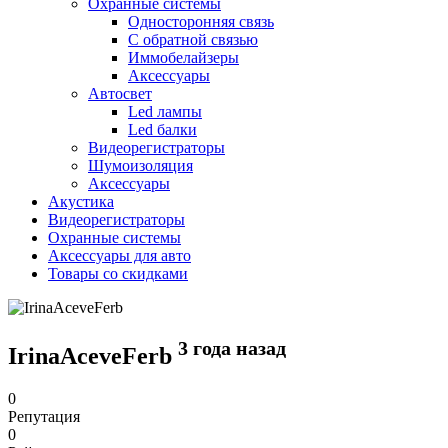
Охранные системы
Односторонняя связь
С обратной связью
Иммобелайзеры
Аксессуары
Автосвет
Led лампы
Led балки
Видеорегистраторы
Шумоизоляция
Аксессуары
Акустика
Видеорегистраторы
Охранные системы
Аксессуары для авто
Товары со скидками
3 года назад
IrinaAceveFerb
0
Репутация
0